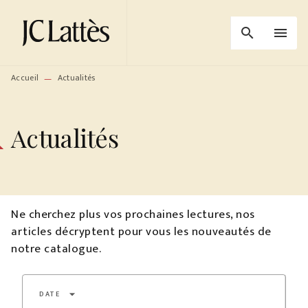
MENU
RECHERCHE
CONTENU
search
menu
PIED DE PAGE
Accueil
Actualités
—
Actualités
Ne cherchez plus vos prochaines lectures, nos
articles décryptent pour vous les nouveautés de
notre catalogue.
arrow_drop_down
DATE