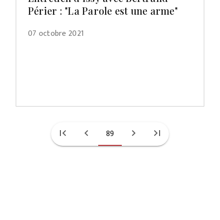
Périer : "La Parole est une arme"
07 octobre 2021
first_page
chevron_left
89
chevron_right
last_page