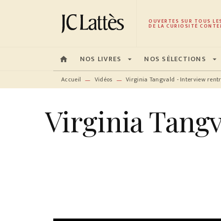
MENU
RECHERCHE
CONTENU
OUVERTES SUR TOUS LE
DE LA CURIOSITÉ CONTE
NOS LIVRES
NOS SÉLECTIONS
home
arrow_drop_down
arrow_drop_down
Accueil
Vidéos
Virginia Tangvald - Interview rentr
—
—
Virginia Tangv