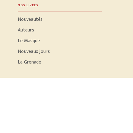
NOS LIVRES
Nouveautés
Auteurs
Le Masque
Nouveaux jours
La Grenade
PODCASTS
Parole d'écrivain
Conversation dans le noir
Sac à dos et libido
Tomber les murs