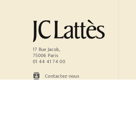
17 Rue Jacob,
75006 Paris
01 44 41 74 00
contacts
Contactez-nous
NOS RÉSEAUX