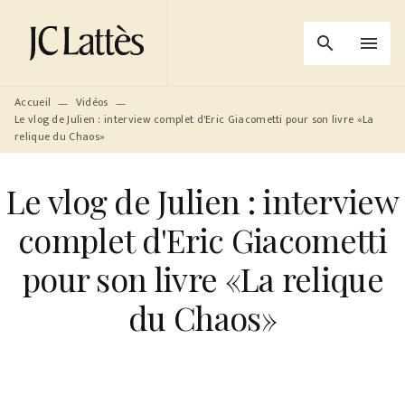
MENU
RECHERCHE
CONTENU
search
menu
PIED DE PAGE
Accueil
Vidéos
—
—
Le vlog de Julien : interview complet d'Eric Giacometti pour son livre «La
relique du Chaos»
Le vlog de Julien : interview
complet d'Eric Giacometti
pour son livre «La relique
du Chaos»