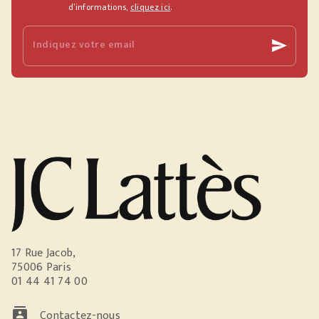
d’informations,
cliquez ici
.
Indiquez votre email
send
17 Rue Jacob,
75006 Paris
01 44 41 74 00
contacts
Contactez-nous