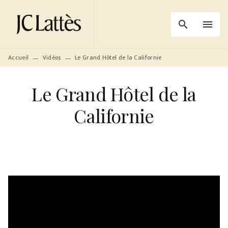
MENU
RECHERCHE
CONTENU
search
menu
PIED DE PAGE
Accueil
Vidéos
Le Grand Hôtel de la Californie
—
—
Le Grand Hôtel de la
Californie