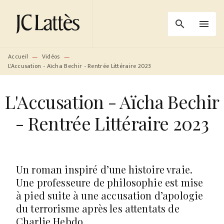
MENU
RECHERCHE
CONTENU
search
menu
PIED DE PAGE
Accueil
Vidéos
—
—
L'Accusation - Aïcha Bechir - Rentrée Littéraire 2023
L'Accusation - Aïcha Bechir
- Rentrée Littéraire 2023
Un roman inspiré d’une histoire vraie.
Une professeure de philosophie est mise
à pied suite à une accusation d’apologie
du terrorisme après les attentats de
Charlie Hebdo.