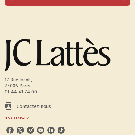
17 Rue Jacob,
75006 Paris
01 44 41 74 00
contacts
Contactez-nous
NOS RÉSEAUX