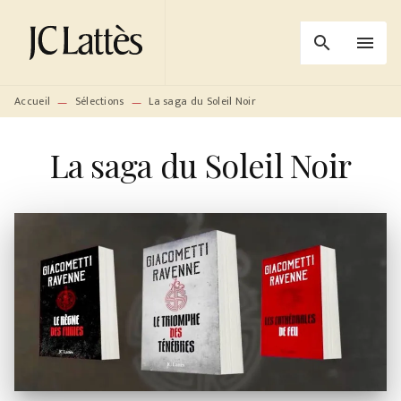
MENU
RECHERCHE
CONTENU
search
menu
PIED DE PAGE
Accueil
Sélections
La saga du Soleil Noir
—
—
La saga du Soleil Noir