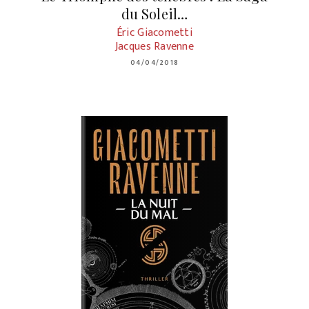
du Soleil…
Éric Giacometti
Jacques Ravenne
04/04/2018