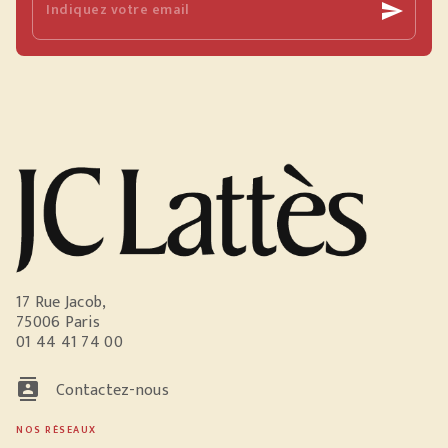
Indiquez votre email
send
17 Rue Jacob,
75006 Paris
01 44 41 74 00
contacts
Contactez-nous
NOS RÉSEAUX