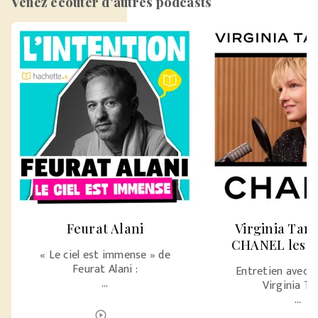
Venez écouter d'autres podcasts
Feurat Alani
Virginia Tan
CHANEL les 
« Le ciel est immense » de
Feurat Alani :
Entretien avec l’
…
Virginia T
…
ÉCOUTER LE PODCAST
play_circle_outline