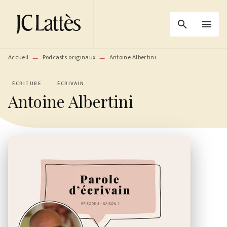
MENU
RECHERCHE
CONTENU
search
menu
PIED DE PAGE
Accueil
Podcasts originaux
Antoine Albertini
—
—
ÉCRITURE
ÉCRIVAIN
Antoine Albertini