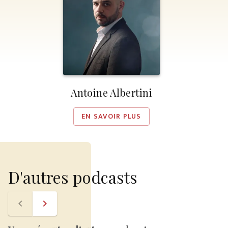
Antoine Albertini
EN SAVOIR PLUS
D'autres podcasts
navigate_before
navigate_next