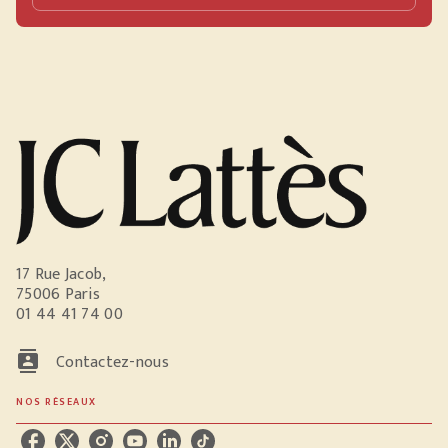
17 Rue Jacob,
75006 Paris
01 44 41 74 00
contacts
Contactez-nous
NOS RÉSEAUX