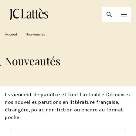
MENU
RECHERCHE
CONTENU
search
menu
PIED DE PAGE
Accueil
Nouveautés
—
Nouveautés
Ils viennent de paraître et font l’actualité. Découvrez
nos nouvelles parutions en littérature française,
étrangère, polar, non-fiction ou encore au format
poche.