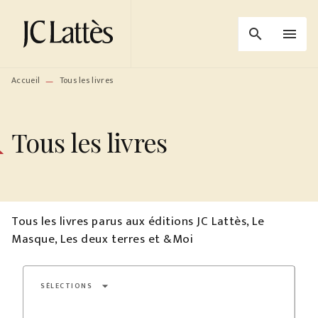
MENU
RECHERCHE
CONTENU
search
menu
PIED DE PAGE
Accueil
Tous les livres
—
Tous les livres
Tous les livres parus aux éditions JC Lattès, Le
Masque, Les deux terres et &Moi
arrow_drop_down
SÉLECTIONS