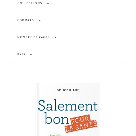
arrow_drop_down
COLLECTIONS
arrow_drop_down
FORMATS
arrow_drop_down
NOMBRE DE PAGES
arrow_drop_down
PRIX