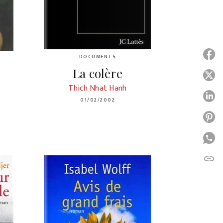
P
DOCUMENTS
La colère
P
Thich Nhat Hanh
P
01/02/2002
P
P
link
C