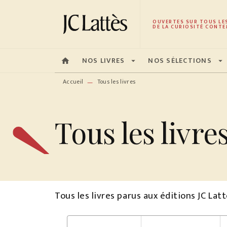
MENU
RECHERCHE
CONTENU
OUVERTES SUR TOUS LE
DE LA CURIOSITÉ CONTE
NOS LIVRES
NOS SÉLECTIONS
home
arrow_drop_down
arrow_drop_down
Accueil
Tous les livres
—
Tous les livre
Tous les livres parus aux éditions JC La