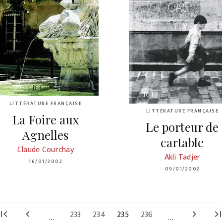
LITTÉRATURE FRANÇAISE
LITTÉRATURE FRANÇAISE
La Foire aux
Le porteur de
Agnelles
cartable
Claude Courchay
Akli Tadjer
16/01/2002
09/01/2002
irst_page
chevron_left
233
234
235
236
chevron_right
last_pa
...
...