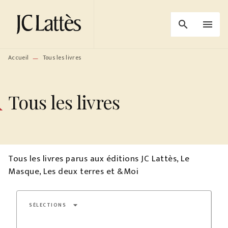
MENU
RECHERCHE
CONTENU
search
menu
PIED DE PAGE
Accueil
Tous les livres
—
Tous les livres
Tous les livres parus aux éditions JC Lattès, Le
Masque, Les deux terres et &Moi
arrow_drop_down
SÉLECTIONS