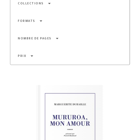
arrow_drop_down
COLLECTIONS
arrow_drop_down
FORMATS
arrow_drop_down
NOMBRE DE PAGES
arrow_drop_down
PRIX