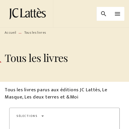
MENU
RECHERCHE
CONTENU
search
menu
PIED DE PAGE
Accueil
Tous les livres
—
Tous les livres
Tous les livres parus aux éditions JC Lattès, Le
Masque, Les deux terres et &Moi
arrow_drop_down
SÉLECTIONS