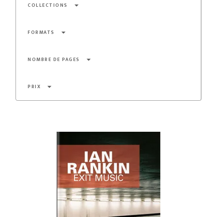
arrow_drop_down
COLLECTIONS
arrow_drop_down
FORMATS
arrow_drop_down
NOMBRE DE PAGES
arrow_drop_down
PRIX