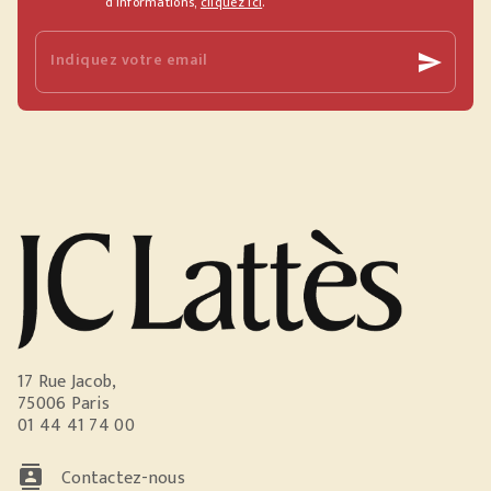
d’informations,
cliquez ici
.
Indiquez votre email
send
17 Rue Jacob,
75006 Paris
01 44 41 74 00
contacts
Contactez-nous