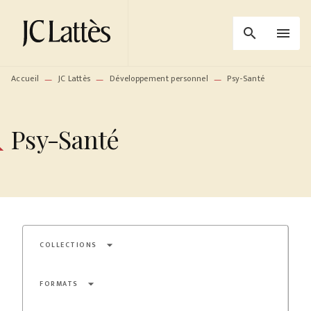
MENU
RECHERCHE
CONTENU
search
menu
PIED DE PAGE
Accueil
JC Lattès
Développement personnel
Psy-Santé
—
—
—
Psy-Santé
arrow_drop_down
COLLECTIONS
arrow_drop_down
FORMATS