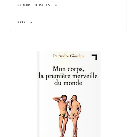
arrow_drop_down
NOMBRE DE PAGES
arrow_drop_down
PRIX