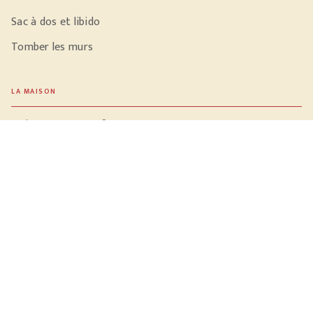
Sac à dos et libido
Tomber les murs
LA MAISON
Qui sommes-nous ?
NOTRE ACTUALITÉ
Vidéos
Meilleures ventes
PROFESSIONNELS
Libraires