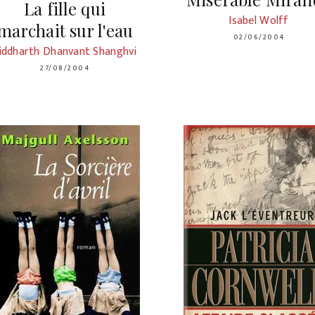
La fille qui
Isabel Wolff
marchait sur l'eau
02/06/2004
iddharth Dhanvant Shanghvi
27/08/2004