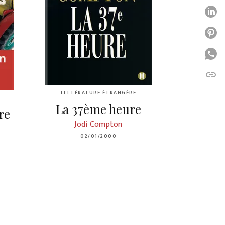
P
P
P
link
C
LITTÉRATURE ÉTRANGÈRE
La 37ème heure
re
Jodi Compton
02/01/2000