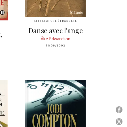
LITTÉRATURE ÉTRANGÈRE
Danse avec l'ange
,
Åke Edwardson
11/09/2002
P
P