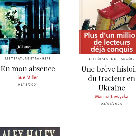
LITTÉRATURE ÉTRANGÈRE
LITTÉRATURE ÉTRANGÈRE
En mon absence
Une brève histoi
du tracteur en
Sue Miller
02/11/2001
Ukraine
Marina Lewycka
02/01/2000