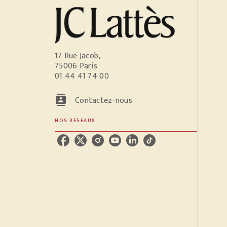
17 Rue Jacob,
75006 Paris
01 44 41 74 00
contacts
Contactez-nous
NOS RÉSEAUX