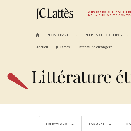
MENU
RECHERCHE
CONTENU
OUVERTES SUR TOUS LE
DE LA CURIOSITÉ CONTE
NOS LIVRES
NOS SÉLECTIONS
home
arrow_drop_down
arrow_drop_down
Accueil
JC Lattès
Littérature étrangère
—
—
Littérature é
arrow_drop_down
arrow_drop_down
SÉLECTIONS
FORMATS
NO