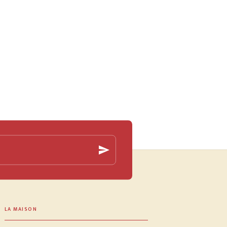
send
LA MAISON