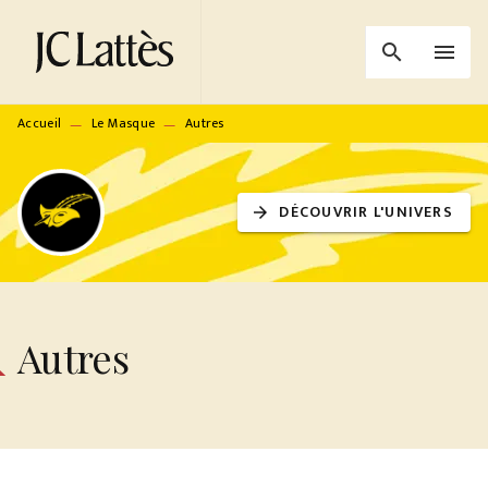
MENU
RECHERCHE
CONTENU
search
menu
PIED DE PAGE
Accueil
Le Masque
Autres
—
—
DÉCOUVRIR L'UNIVERS
arrow_forward
Autres