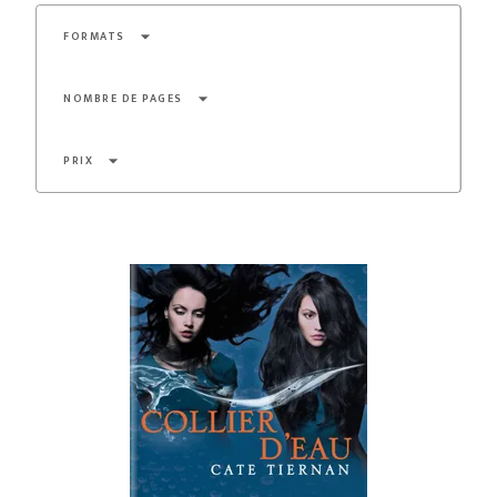
arrow_drop_down
FORMATS
arrow_drop_down
NOMBRE DE PAGES
arrow_drop_down
PRIX