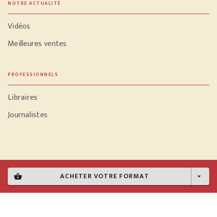
NOTRE ACTUALITÉ
Vidéos
Meilleures ventes
PROFESSIONNELS
Libraires
Journalistes
Données personnelles
ACHETER VOTRE FORMAT
shopping_basket
arrow_drop_down
Paramétrer vos cookies
Mentions légales
Conditions générales d'utilisation