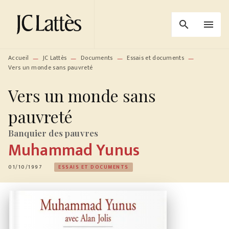
MENU
RECHERCHE
CONTENU
search
menu
PIED DE PAGE
Accueil
JC Lattès
Documents
Essais et documents
—
—
—
—
Vers un monde sans pauvreté
Vers un monde sans
pauvreté
Banquier des pauvres
Muhammad Yunus
01/10/1997
ESSAIS ET DOCUMENTS