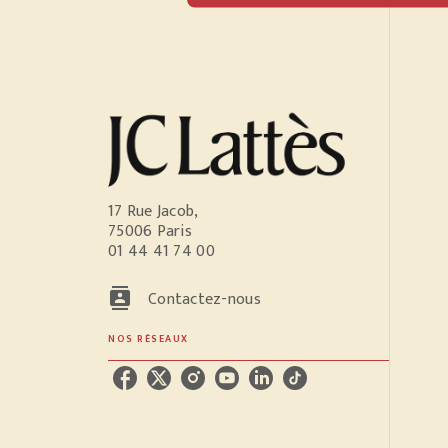
17 Rue Jacob,
75006 Paris
01 44 41 74 00
contacts
Contactez-nous
NOS RÉSEAUX