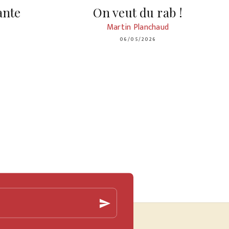
ante
On veut du rab !
Martin Planchaud
06/05/2026
send