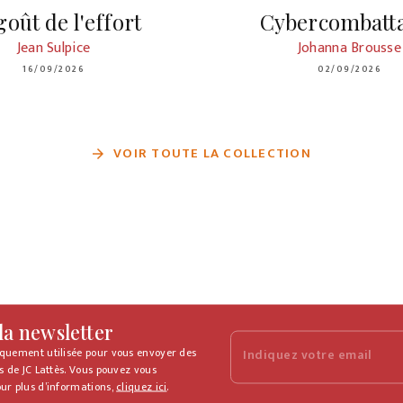
goût de l'effort
Cybercombatt
Jean Sulpice
Johanna Brousse
16/09/2026
02/09/2026
VOIR TOUTE LA COLLECTION
arrow_forward
 la newsletter
iquement utilisée pour vous envoyer des
Indiquez votre email
s de JC Lattès. Vous pouvez vous
ur plus d’informations,
cliquez ici
.