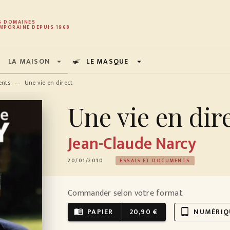
PIED DE PAGE
S DOMAINES
MPORAINE DEPUIS 1968
LA MAISON
LE MASQUE
arrow_drop_down
arrow_drop_down
ents
Une vie en direct
—
Une vie en dir
Jean-Claude Narcy
20/01/2010
ESSAIS ET DOCUMENTS
Commander selon votre format
PAPIER
20,90 €
NUMÉRIQ
menu_book
tablet_android