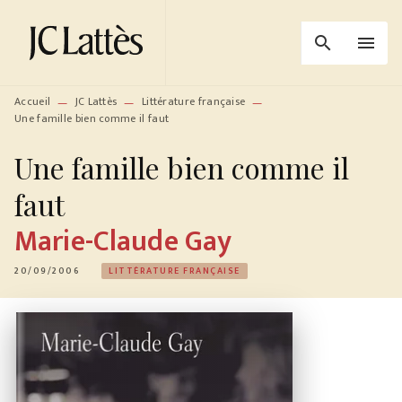
MENU
RECHERCHE
CONTENU
search
menu
PIED DE PAGE
Accueil
JC Lattès
Littérature française
—
—
—
Une famille bien comme il faut
Une famille bien comme il
faut
Marie-Claude Gay
20/09/2006
LITTÉRATURE FRANÇAISE