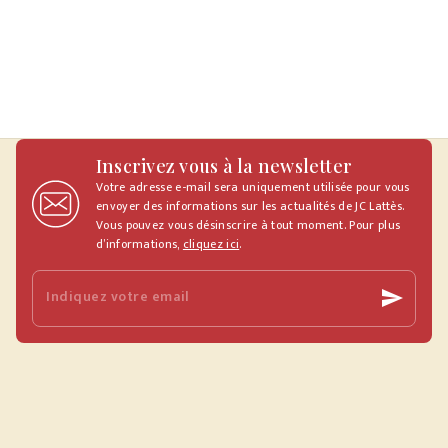
Inscrivez vous à la newsletter
Votre adresse e-mail sera uniquement utilisée pour vous
envoyer des informations sur les actualités de JC Lattès.
Vous pouvez vous désinscrire à tout moment. Pour plus
d’informations,
cliquez ici
.
Indiquez votre email
send