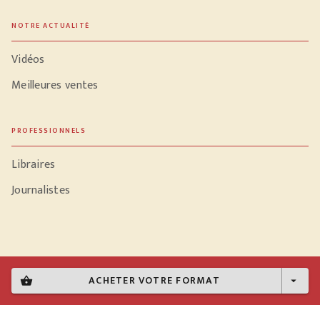
NOTRE ACTUALITÉ
Vidéos
Meilleures ventes
PROFESSIONNELS
Libraires
Journalistes
Données personnelles
ACHETER VOTRE FORMAT
shopping_basket
arrow_drop_down
Paramétrer vos cookies
Mentions légales