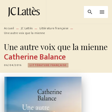
MENU
RECHERCHE
CONTENU
search
menu
PIED DE PAGE
Accueil
JC Lattès
Littérature française
—
—
—
Une autre voix que la mienne
Une autre voix que la mienne
Catherine Balance
06/04/2016
LITTÉRATURE FRANÇAISE