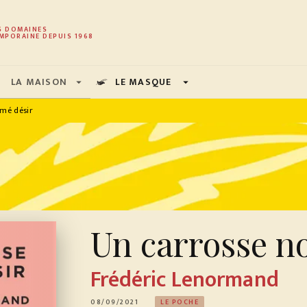
PIED DE PAGE
S DOMAINES
MPORAINE DEPUIS 1968
LA MAISON
LE MASQUE
arrow_drop_down
arrow_drop_down
mé désir
Un carrosse n
Frédéric Lenormand
08/09/2021
LE POCHE