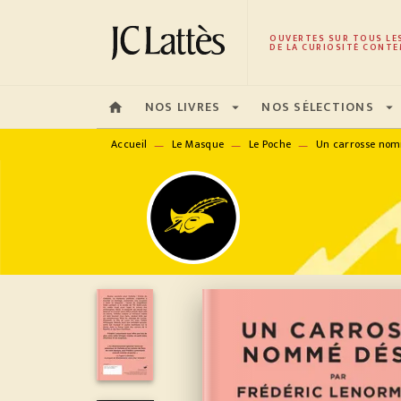
MENU
RECHERCHE
CONTENU
OUVERTES SUR TOUS LE
DE LA CURIOSITÉ CONTE
NOS LIVRES
NOS SÉLECTIONS
home
arrow_drop_down
arrow_drop_down
Accueil
Le Masque
Le Poche
Un carrosse nom
—
—
—