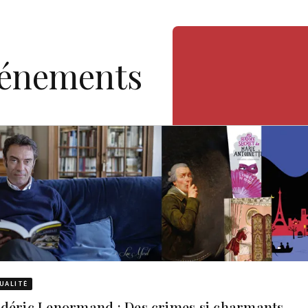
vénements
UALITÉ
déric Lenormand : Des crimes si charmants