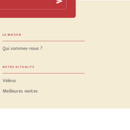
send
LA MAISON
Qui sommes-nous ?
NOTRE ACTUALITÉ
Vidéos
Meilleures ventes
PROFESSIONNELS
Libraires