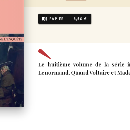
PAPIER
8,50 €
menu_book
Le huitième volume de la série i
Lenormand. Quand Voltaire et Mada