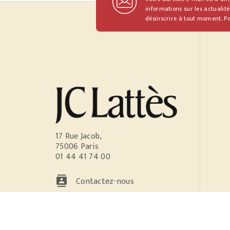
informations sur les actualité
désinscrire à tout moment. Po
17 Rue Jacob,
75006 Paris
01 44 41 74 00
contacts
Contactez-nous
NOS RÉSEAUX