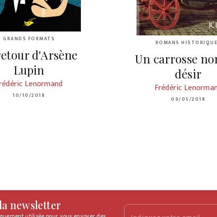
GRANDS FORMATS
ROMANS HISTORIQU
retour d'Arsène
Un carrosse n
Lupin
désir
rédéric Lenormand
Frédéric Lenorma
10/10/2018
09/05/2018
 la newsletter
iquement utilisée pour vous envoyer des