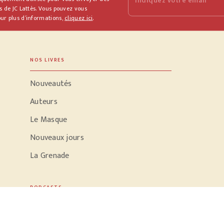
Indiquez votre email
s de JC Lattès. Vous pouvez vous
ur plus d’informations,
cliquez ici
.
NOS LIVRES
Nouveautés
Auteurs
Le Masque
Nouveaux jours
La Grenade
PODCASTS
Parole d'écrivain