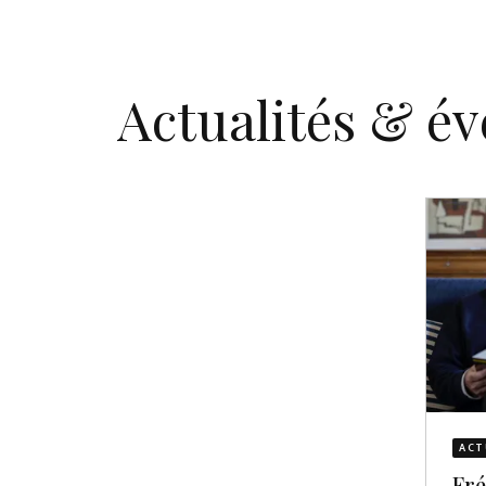
Actualités & é
ACT
Fré