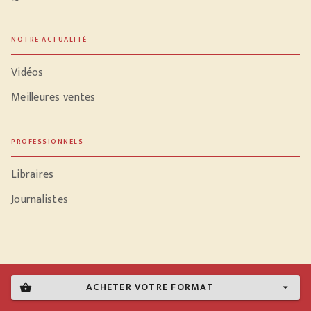
NOTRE ACTUALITÉ
Vidéos
Meilleures ventes
PROFESSIONNELS
Libraires
Journalistes
Données personnelles
ACHETER VOTRE FORMAT
shopping_basket
arrow_drop_down
Paramétrer vos cookies
Mentions légales