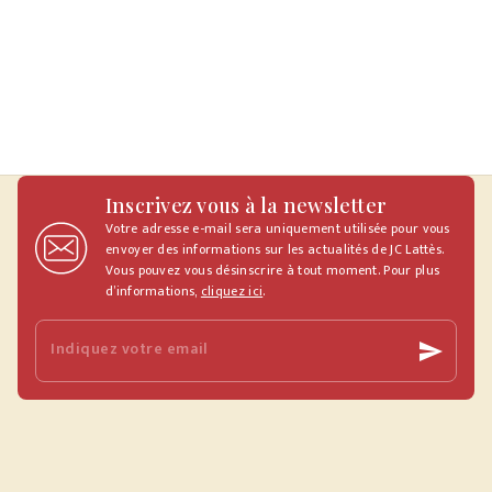
Inscrivez vous à la newsletter
Votre adresse e-mail sera uniquement utilisée pour vous
envoyer des informations sur les actualités de JC Lattès.
Vous pouvez vous désinscrire à tout moment. Pour plus
d’informations,
cliquez ici
.
Indiquez votre email
send