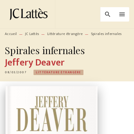
MENU
RECHERCHE
CONTENU
search
menu
PIED DE PAGE
Accueil
JC Lattès
Littérature étrangère
Spirales infernales
—
—
—
Spirales infernales
Jeffery Deaver
08/03/2007
LITTÉRATURE ÉTRANGÈRE