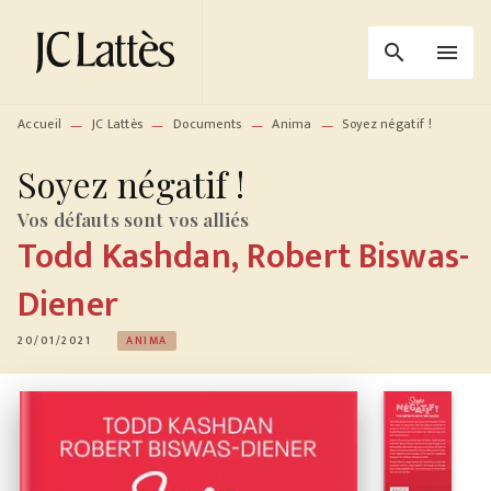
MENU
RECHERCHE
CONTENU
search
menu
PIED DE PAGE
Accueil
JC Lattès
Documents
Anima
Soyez négatif !
—
—
—
—
Soyez négatif !
Vos défauts sont vos alliés
Todd Kashdan
,
Robert Biswas-
Diener
20/01/2021
ANIMA