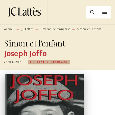
MENU
RECHERCHE
CONTENU
search
menu
PIED DE PAGE
Accueil
JC Lattès
Littérature française
Simon et l'enfant
—
—
—
Simon et l'enfant
Joseph Joffo
24/04/1985
LITTÉRATURE FRANÇAISE