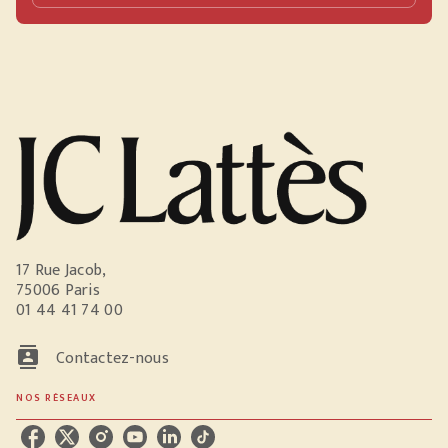
17 Rue Jacob,
75006 Paris
01 44 41 74 00
contacts
Contactez-nous
NOS RÉSEAUX