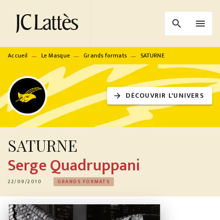
MENU
RECHERCHE
CONTENU
search
menu
PIED DE PAGE
Accueil
Le Masque
Grands formats
SATURNE
—
—
—
DÉCOUVRIR L'UNIVERS
arrow_forward
SATURNE
Serge Quadruppani
22/09/2010
GRANDS FORMATS