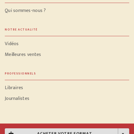
Qui sommes-nous ?
NOTRE ACTUALITÉ
Vidéos
Meilleures ventes
PROFESSIONNELS
Libraires
Journalistes
Données personnelles
ACHETER VOTRE FORMAT
shopping_basket
arrow_drop_down