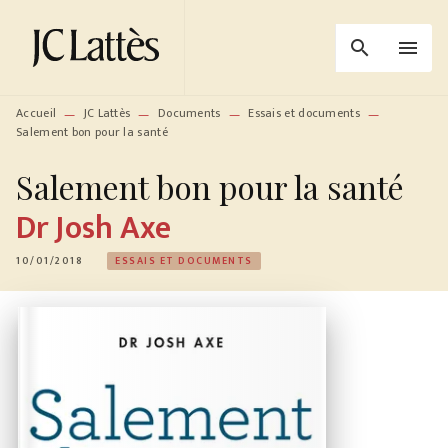
MENU
RECHERCHE
CONTENU
search
menu
PIED DE PAGE
Accueil
JC Lattès
Documents
Essais et documents
—
—
—
—
Salement bon pour la santé
Salement bon pour la santé
Dr Josh Axe
10/01/2018
ESSAIS ET DOCUMENTS