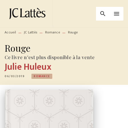
MENU
RECHERCHE
CONTENU
search
menu
PIED DE PAGE
Accueil
JC Lattès
Romance
Rouge
—
—
—
Rouge
Ce livre n'est plus disponible à la vente
Julie Huleux
06/03/2019
ROMANCE