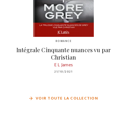
ROMANCE
Intégrale Cinquante nuances vu par
Christian
E L James
21/10/2021
VOIR TOUTE LA COLLECTION
arrow_forward