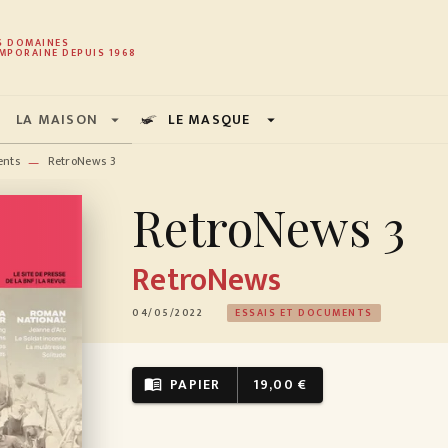
PIED DE PAGE
S DOMAINES
MPORAINE DEPUIS 1968
LA MAISON
LE MASQUE
arrow_drop_down
arrow_drop_down
ents
RetroNews 3
—
RetroNews 3
RetroNews
04/05/2022
ESSAIS ET DOCUMENTS
PAPIER
19,00 €
menu_book