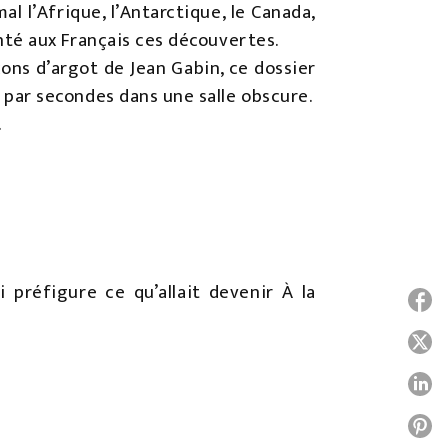
l l’Afrique, l’Antarctique, le Canada,
onté aux Français ces découvertes.
çons d’argot de Jean Gabin, ce dossier
 par secondes dans une salle obscure.
.
 préfigure ce qu’allait devenir À la
P
P
P
P