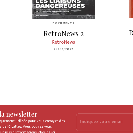
DOCUMENTS
R
RetroNews 2
RetroNews
26/01/2022
 la newsletter
iquement utilisée pour vous envoyer des
Indiquez votre email
s de JC Lattès. Vous pouvez vous
ur plus d’informations,
cliquez ici
.