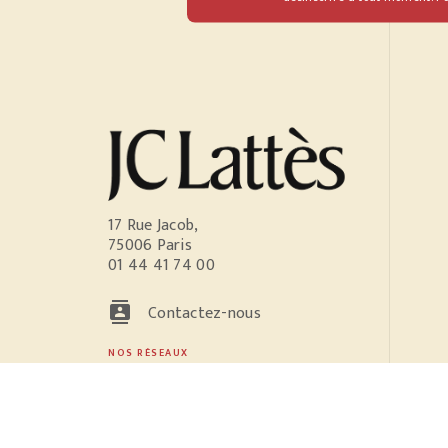
17 Rue Jacob,
75006 Paris
01 44 41 74 00
contacts
Contactez-nous
NOS RÉSEAUX