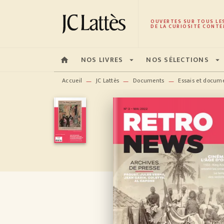
MENU
RECHERCHE
CONTENU
OUVERTES SUR TOUS LE
DE LA CURIOSITÉ CONTE
NOS LIVRES
NOS SÉLECTIONS
home
arrow_drop_down
arrow_drop_down
Accueil
JC Lattès
Documents
Essais et docum
—
—
—