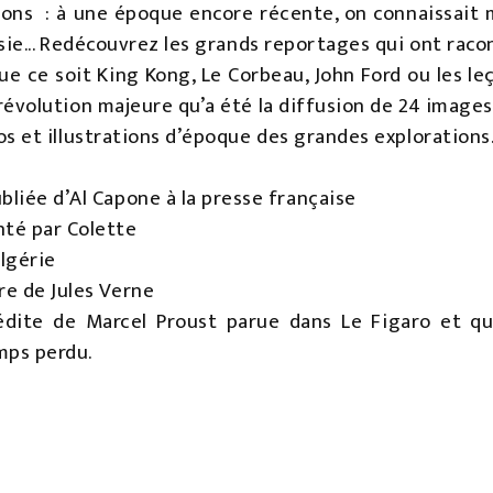
ons : à une époque encore récente, on connaissait ma
Asie... Redécouvrez les grands reportages qui ont rac
que ce soit King Kong, Le Corbeau, John Ford ou les le
révolution majeure qu’a été la diffusion de 24 images
s et illustrations d’époque des grandes explorations
bliée d’Al Capone à la presse française
té par Colette
lgérie
re de Jules Verne
édite de Marcel Proust parue dans Le Figaro et qui
mps perdu.