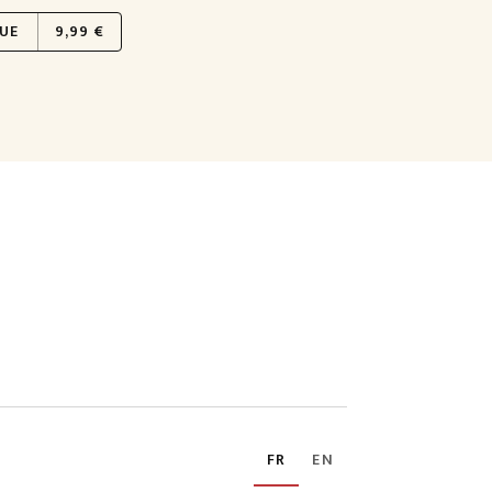
UE
9,99 €
FR
EN