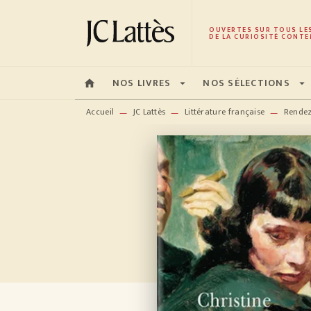
MENU
RECHERCHE
CONTENU
OUVERTES SUR TOUS LE
DE LA CURIOSITÉ CONTE
NOS LIVRES
NOS SÉLECTIONS
home
arrow_drop_down
arrow_drop_down
Accueil
JC Lattès
Littérature française
Rendez
—
—
—