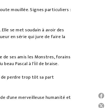
toute mouillée. Signes particuliers :
 Elle se met soudain à avoir des
ueur en série qui jure de faire la
e de ses amis les Monstres, forains
beau Pascal à l'Ïil de braise.
 de perdre trop tôt sa part
P
nde d'une merveilleuse humanité et
P