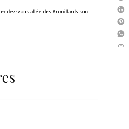
P
Rendez-vous allée des Brouillards son
P
P
link
C
res