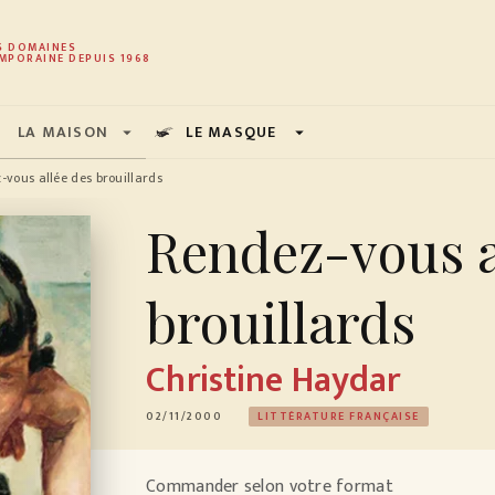
PIED DE PAGE
S DOMAINES
MPORAINE DEPUIS 1968
LA MAISON
LE MASQUE
arrow_drop_down
arrow_drop_down
-vous allée des brouillards
Rendez-vous a
brouillards
Christine Haydar
02/11/2000
LITTÉRATURE FRANÇAISE
Commander selon votre format