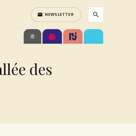
NEWSLETTER
search
email
search
fingerprint
llée des