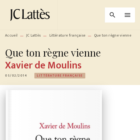
MENU
RECHERCHE
CONTENU
search
menu
PIED DE PAGE
Accueil
JC Lattès
Littérature française
Que ton règne vienne
—
—
—
Que ton règne vienne
Xavier de Moulins
05/02/2014
LITTÉRATURE FRANÇAISE