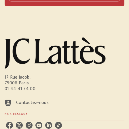
17 Rue Jacob,
75006 Paris
01 44 41 74 00
contacts
Contactez-nous
NOS RÉSEAUX