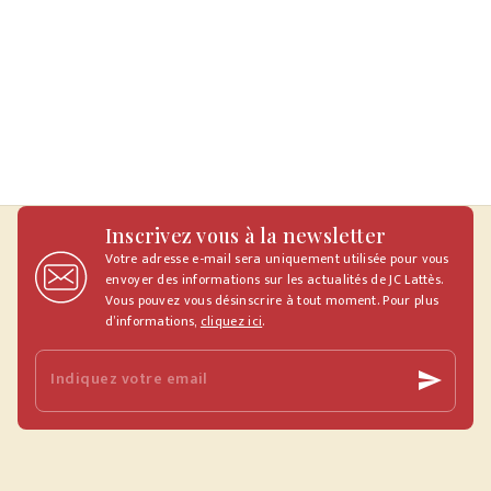
Inscrivez vous à la newsletter
Votre adresse e-mail sera uniquement utilisée pour vous
envoyer des informations sur les actualités de JC Lattès.
Vous pouvez vous désinscrire à tout moment. Pour plus
d’informations,
cliquez ici
.
Indiquez votre email
send