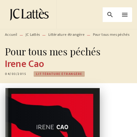
MENU
RECHERCHE
CONTENU
search
menu
PIED DE PAGE
Accueil
JC Lattès
Littérature étrangère
Pour tous mes péchés
—
—
—
Pour tous mes péchés
Irene Cao
04/03/2015
LITTÉRATURE ÉTRANGÈRE