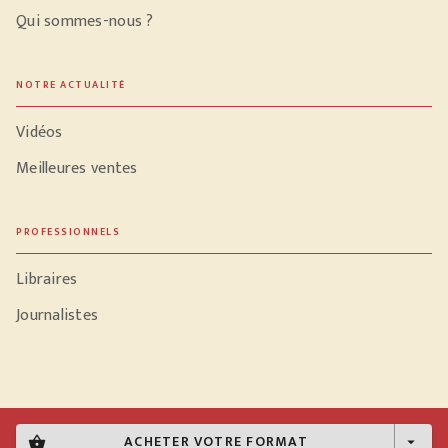
Qui sommes-nous ?
NOTRE ACTUALITÉ
Vidéos
Meilleures ventes
PROFESSIONNELS
Libraires
Journalistes
Données personnelles
ACHETER VOTRE FORMAT
shopping_basket
arrow_drop_down
Paramétrer vos cookies