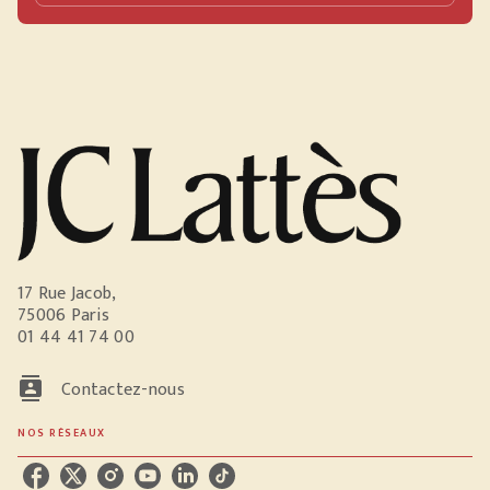
17 Rue Jacob,
75006 Paris
01 44 41 74 00
contacts
Contactez-nous
NOS RÉSEAUX