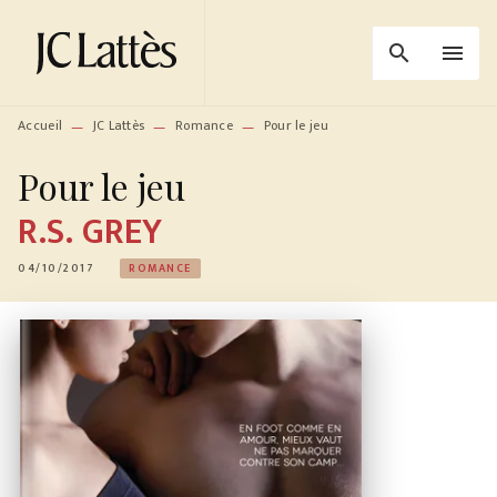
MENU
RECHERCHE
CONTENU
search
menu
PIED DE PAGE
Accueil
JC Lattès
Romance
Pour le jeu
—
—
—
Pour le jeu
R.S. GREY
04/10/2017
ROMANCE