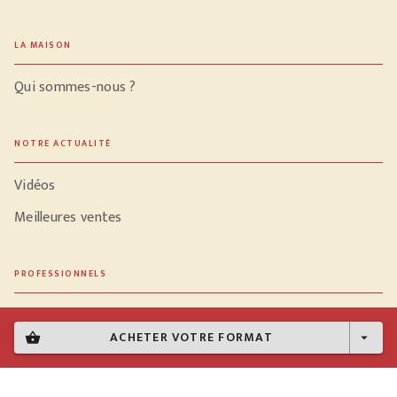
LA MAISON
Qui sommes-nous ?
NOTRE ACTUALITÉ
Vidéos
Meilleures ventes
PROFESSIONNELS
Libraires
ACHETER VOTRE FORMAT
shopping_basket
arrow_drop_down
Journalistes