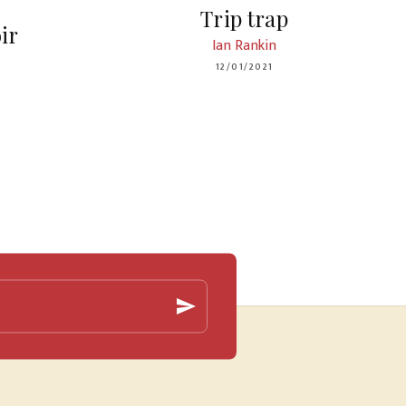
Trip trap
ir
Ian Rankin
12/01/2021
send