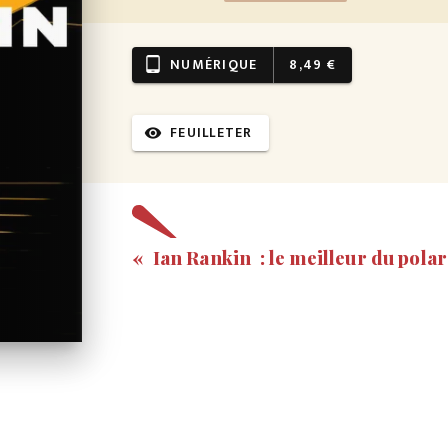
NUMÉRIQUE
8,49 €
tablet_android
FEUILLETER
visibility
« Ian Rankin : le meilleur du polar