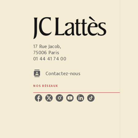
17 Rue Jacob,
75006 Paris
01 44 41 74 00
contacts
Contactez-nous
NOS RÉSEAUX