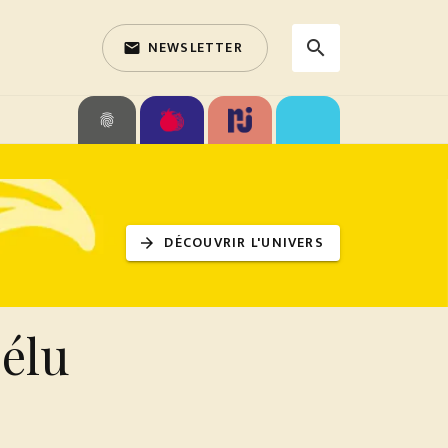
NEWSLETTER
search
email
search
fingerprint
DÉCOUVRIR L'UNIVERS
arrow_forward
 élu