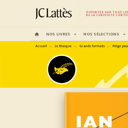
MENU
RECHERCHE
CONTENU
OUVERTES SUR TOUS LE
DE LA CURIOSITÉ CONTE
NOS LIVRES
NOS SÉLECTIONS
home
arrow_drop_down
arrow_drop_down
Accueil
Le Masque
Grands formats
Piège pou
—
—
—