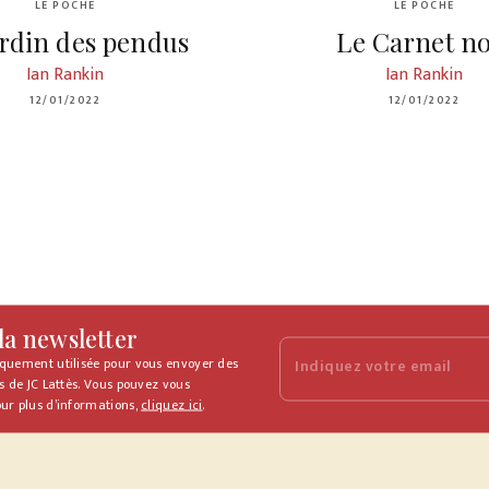
LE POCHE
LE POCHE
ardin des pendus
Le Carnet no
Ian Rankin
Ian Rankin
12/01/2022
12/01/2022
 la newsletter
iquement utilisée pour vous envoyer des
Indiquez votre email
s de JC Lattès. Vous pouvez vous
ur plus d’informations,
cliquez ici
.