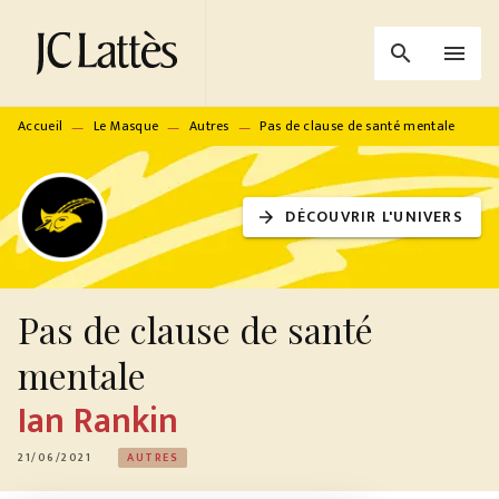
MENU
RECHERCHE
CONTENU
search
menu
PIED DE PAGE
Accueil
Le Masque
Autres
Pas de clause de santé mentale
—
—
—
DÉCOUVRIR L'UNIVERS
arrow_forward
Pas de clause de santé
mentale
Ian Rankin
21/06/2021
AUTRES