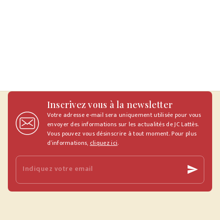
Inscrivez vous à la newsletter
Votre adresse e-mail sera uniquement utilisée pour vous
envoyer des informations sur les actualités de JC Lattès.
Vous pouvez vous désinscrire à tout moment. Pour plus
d’informations,
cliquez ici
.
Indiquez votre email
send