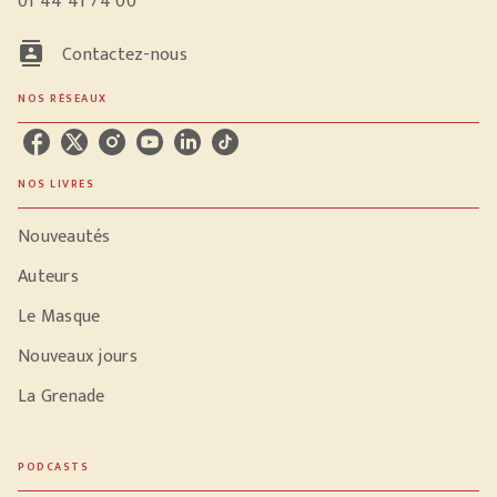
01 44 41 74 00
contacts
Contactez-nous
NOS RÉSEAUX
NOS LIVRES
Nouveautés
Auteurs
Le Masque
Nouveaux jours
La Grenade
PODCASTS