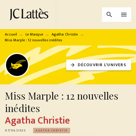
MENU
RECHERCHE
CONTENU
search
menu
PIED DE PAGE
Accueil
Le Masque
Agatha Christie
—
—
—
Miss Marple : 12 nouvelles inédites
DÉCOUVRIR L'UNIVERS
arrow_forward
Miss Marple : 12 nouvelles
inédites
Agatha Christie
07/06/2023
AGATHA CHRISTIE