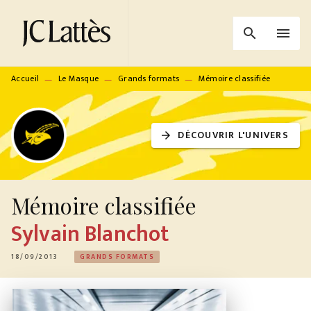
MENU
RECHERCHE
CONTENU
search
menu
PIED DE PAGE
Accueil
Le Masque
Grands formats
Mémoire classifiée
—
—
—
DÉCOUVRIR L'UNIVERS
arrow_forward
Mémoire classifiée
Sylvain Blanchot
18/09/2013
GRANDS FORMATS