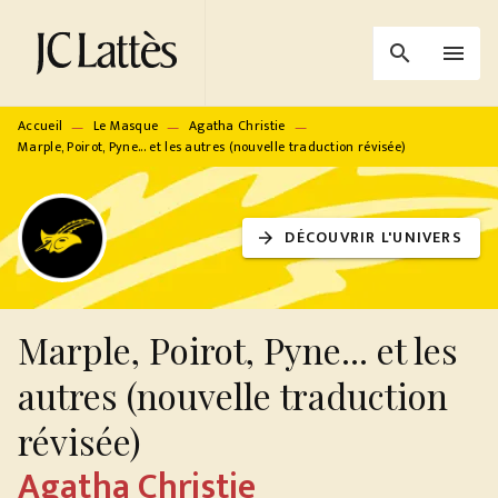
MENU
RECHERCHE
CONTENU
search
menu
PIED DE PAGE
Accueil
Le Masque
Agatha Christie
—
—
—
Marple, Poirot, Pyne... et les autres (nouvelle traduction révisée)
DÉCOUVRIR L'UNIVERS
arrow_forward
Marple, Poirot, Pyne... et les
autres (nouvelle traduction
révisée)
Agatha Christie