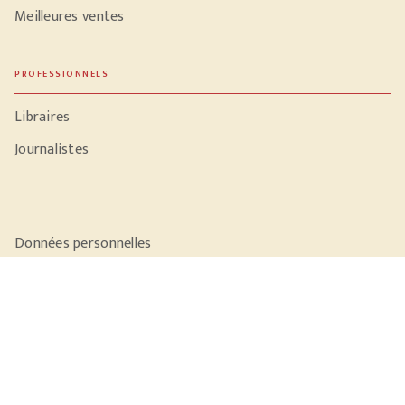
Meilleures ventes
PROFESSIONNELS
Libraires
Journalistes
Données personnelles
Paramétrer vos cookies
Mentions légales
Conditions générales d'utilisation
Charte de référencement