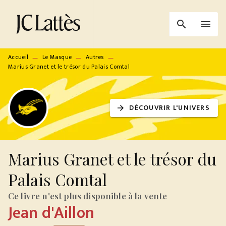
MENU
RECHERCHE
CONTENU
search
menu
PIED DE PAGE
Accueil
Le Masque
Autres
—
—
—
Marius Granet et le trésor du Palais Comtal
DÉCOUVRIR L'UNIVERS
arrow_forward
Marius Granet et le trésor du
Palais Comtal
Ce livre n'est plus disponible à la vente
Jean d'Aillon