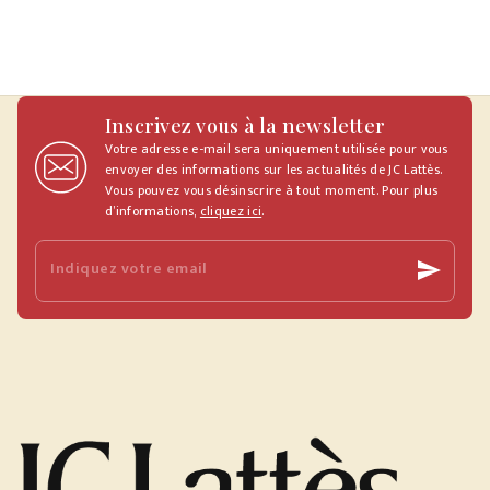
Inscrivez vous à la newsletter
Votre adresse e-mail sera uniquement utilisée pour vous
envoyer des informations sur les actualités de JC Lattès.
Vous pouvez vous désinscrire à tout moment. Pour plus
d’informations,
cliquez ici
.
Indiquez votre email
send