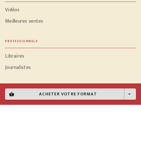
Vidéos
Meilleures ventes
PROFESSIONNELS
Libraires
Journalistes
ACHETER VOTRE FORMAT
shopping_basket
arrow_drop_down
Données personnelles
Paramétrer vos cookies
Mentions légales
Conditions générales d'utilisation
Charte de référencement