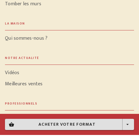
Tomber les murs
LA MAISON
Qui sommes-nous ?
NOTRE ACTUALITÉ
Vidéos
Meilleures ventes
PROFESSIONNELS
Libraires
ACHETER VOTRE FORMAT
shopping_basket
arrow_drop_down
Journalistes