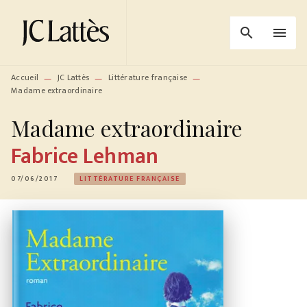
MENU
RECHERCHE
CONTENU
search
menu
PIED DE PAGE
Accueil
JC Lattès
Littérature française
—
—
—
Madame extraordinaire
Madame extraordinaire
Fabrice Lehman
07/06/2017
LITTÉRATURE FRANÇAISE