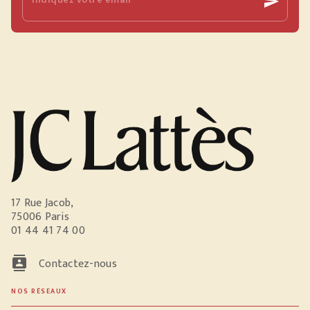
send
17 Rue Jacob,
75006 Paris
01 44 41 74 00
contacts
Contactez-nous
NOS RÉSEAUX