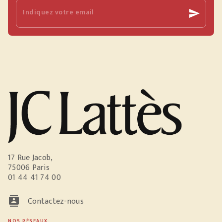
Indiquez votre email
send
17 Rue Jacob,
75006 Paris
01 44 41 74 00
contacts
Contactez-nous
NOS RÉSEAUX