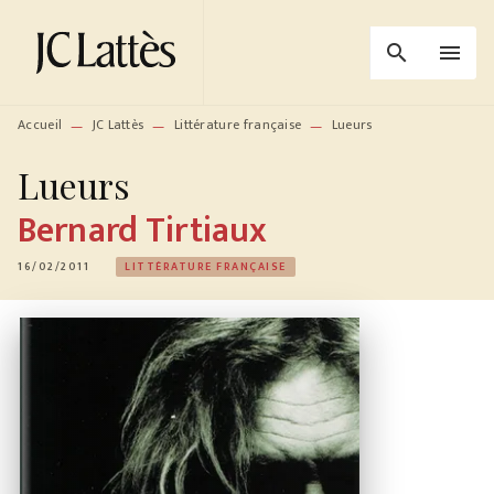
MENU
RECHERCHE
CONTENU
search
menu
PIED DE PAGE
Accueil
JC Lattès
Littérature française
Lueurs
—
—
—
Lueurs
Bernard Tirtiaux
16/02/2011
LITTÉRATURE FRANÇAISE