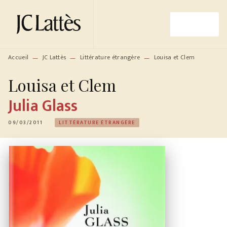
MENU
RECHERCHE
CONTENU
PIED DE PAGE
Accueil
JC Lattès
Littérature étrangère
Louisa et Clem
—
—
—
Louisa et Clem
Julia Glass
09/03/2011
LITTÉRATURE ÉTRANGÈRE