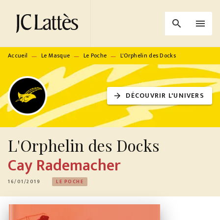
MENU
RECHERCHE
CONTENU
search
menu
PIED DE PAGE
Accueil
Le Masque
Le Poche
L'Orphelin des Docks
—
—
—
DÉCOUVRIR L'UNIVERS
arrow_forward
L'Orphelin des Docks
Cay Rademacher
16/01/2019
LE POCHE