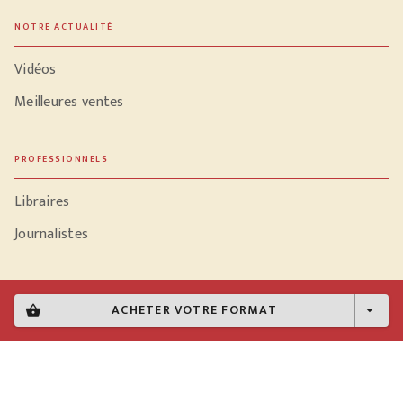
NOTRE ACTUALITÉ
Vidéos
Meilleures ventes
PROFESSIONNELS
Libraires
Journalistes
ACHETER VOTRE FORMAT
shopping_basket
arrow_drop_down
Données personnelles
Paramétrer vos cookies
Mentions légales