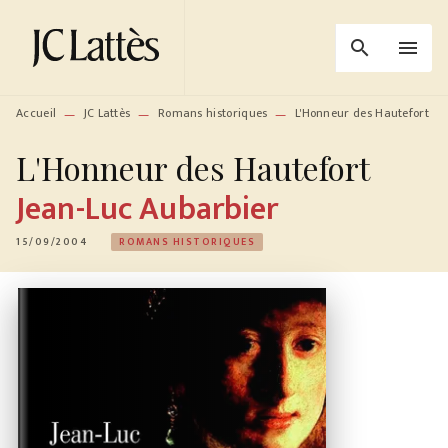
MENU
RECHERCHE
CONTENU
search
menu
PIED DE PAGE
Accueil
JC Lattès
Romans historiques
L'Honneur des Hautefort
—
—
—
L'Honneur des Hautefort
Jean-Luc Aubarbier
15/09/2004
ROMANS HISTORIQUES