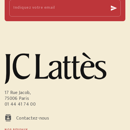
Indiquez votre email
send
17 Rue Jacob,
75006 Paris
01 44 41 74 00
contacts
Contactez-nous
NOS RÉSEAUX