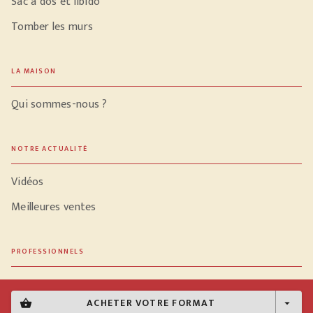
Sac à dos et libido
Tomber les murs
LA MAISON
Qui sommes-nous ?
NOTRE ACTUALITÉ
Vidéos
Meilleures ventes
PROFESSIONNELS
Libraires
ACHETER VOTRE FORMAT
shopping_basket
arrow_drop_down
Journalistes