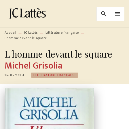
MENU
RECHERCHE
CONTENU
search
menu
PIED DE PAGE
Accueil
JC Lattès
Littérature française
—
—
—
L'homme devant le square
L'homme devant le square
Michel Grisolia
16/05/1984
LITTÉRATURE FRANÇAISE