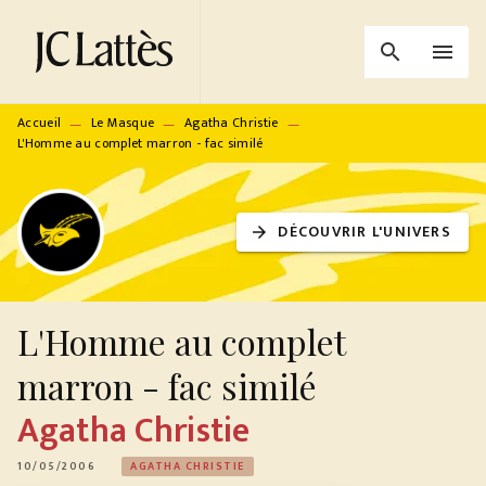
MENU
RECHERCHE
CONTENU
search
menu
PIED DE PAGE
Accueil
Le Masque
Agatha Christie
—
—
—
L'Homme au complet marron - fac similé
DÉCOUVRIR L'UNIVERS
arrow_forward
L'Homme au complet
marron - fac similé
Agatha Christie
10/05/2006
AGATHA CHRISTIE