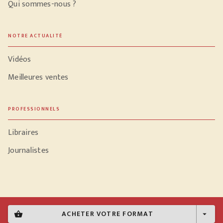
Qui sommes-nous ?
NOTRE ACTUALITÉ
Vidéos
Meilleures ventes
PROFESSIONNELS
Libraires
Journalistes
Données personnelles
ACHETER VOTRE FORMAT
shopping_basket
arrow_drop_down
Paramétrer vos cookies