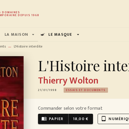
PIED DE PAGE
S DOMAINES
MPORAINE DEPUIS 1968
LA MAISON
LE MASQUE
arrow_drop_down
arrow_drop_down
ents
L'Histoire interdite
—
L'Histoire inte
Thierry Wolton
21/01/1998
ESSAIS ET DOCUMENTS
Commander selon votre format
PAPIER
18,00 €
NUMÉRIQ
menu_book
tablet_android