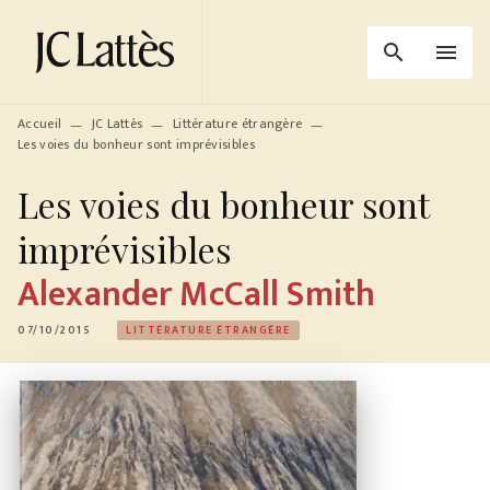
MENU
RECHERCHE
CONTENU
search
menu
PIED DE PAGE
Accueil
JC Lattès
Littérature étrangère
—
—
—
Les voies du bonheur sont imprévisibles
Les voies du bonheur sont
imprévisibles
Alexander McCall Smith
07/10/2015
LITTÉRATURE ÉTRANGÈRE