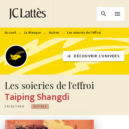
MENU
RECHERCHE
CONTENU
search
menu
PIED DE PAGE
Accueil
Le Masque
Autres
Les soieries de l'effroi
—
—
—
DÉCOUVRIR L'UNIVERS
arrow_forward
Les soieries de l'effroi
Taiping Shangdi
24/02/1999
AUTRES