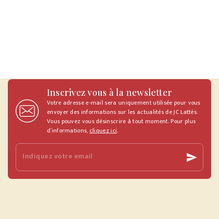
Inscrivez vous à la newsletter
Votre adresse e-mail sera uniquement utilisée pour vous
envoyer des informations sur les actualités de JC Lattès.
Vous pouvez vous désinscrire à tout moment. Pour plus
d’informations,
cliquez ici
.
Indiquez votre email
send