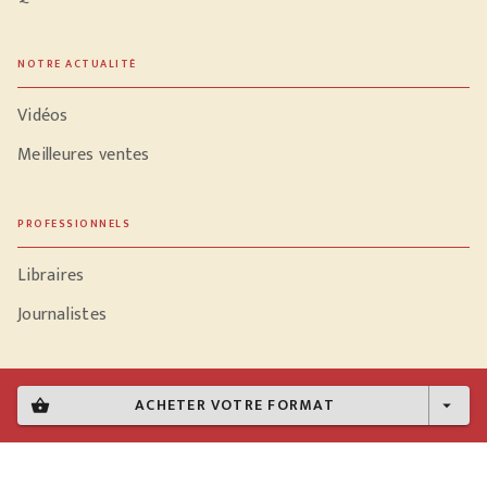
NOTRE ACTUALITÉ
Vidéos
Meilleures ventes
PROFESSIONNELS
Libraires
Journalistes
ACHETER VOTRE FORMAT
shopping_basket
arrow_drop_down
Données personnelles
Paramétrer vos cookies